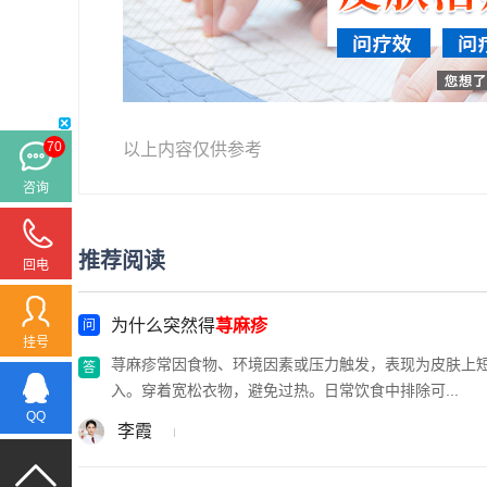
70
以上内容仅供参考
咨询
推荐阅读
回电
为什么突然得
荨麻疹
挂号
荨麻疹常因食物、环境因素或压力触发，表现为皮肤上
入。穿着宽松衣物，避免过热。日常饮食中排除可...
QQ
李霞