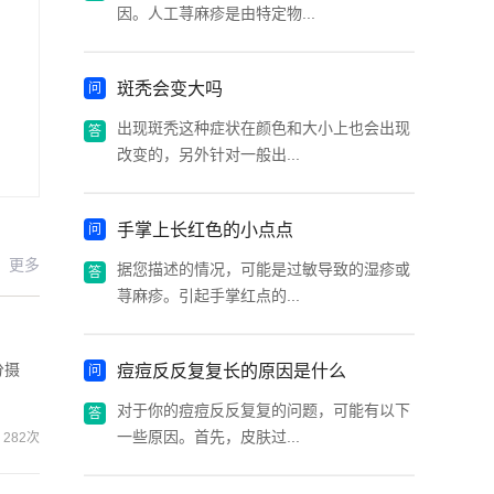
因。人工荨麻疹是由特定物...
斑秃会变大吗
出现斑秃这种症状在颜色和大小上也会出现
改变的，另外针对一般出...
手掌上长红色的小点点
更多
据您描述的情况，可能是过敏导致的湿疹或
荨麻疹。引起手掌红点的...
分摄
痘痘反反复复长的原因是什么
对于你的痘痘反反复复的问题，可能有以下
一些原因。首先，皮肤过...
282次