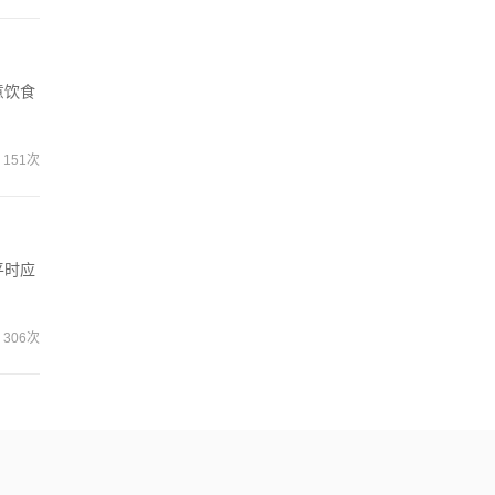
意饮食
151次
平时应
306次