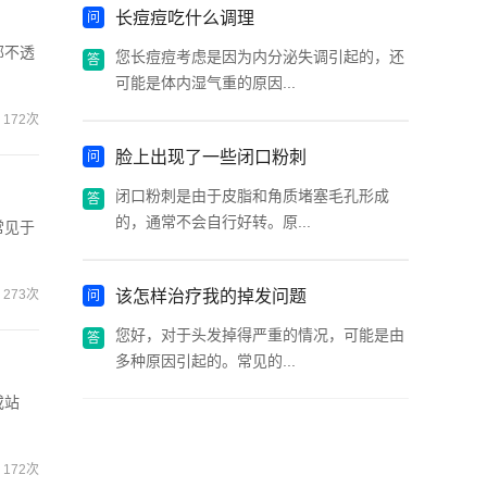
长痘痘吃什么调理
部不透
您长痘痘考虑是因为内分泌失调引起的，还
可能是体内湿气重的原因...
172次
脸上出现了一些闭口粉刺
闭口粉刺是由于皮脂和角质堵塞毛孔形成
的，通常不会自行好转。原...
常见于
273次
该怎样治疗我的掉发问题
您好，对于头发掉得严重的情况，可能是由
多种原因引起的。常见的...
或站
172次