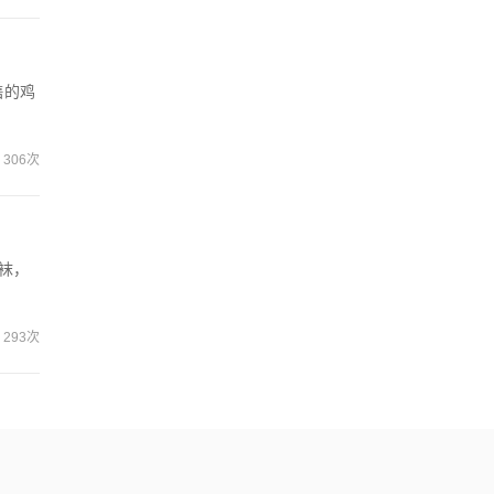
售的鸡
306次
袜，
293次